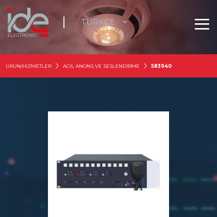
ÜRÜN/HİZMETLER
ACİL ANONS VE SESLENDİRME
583940