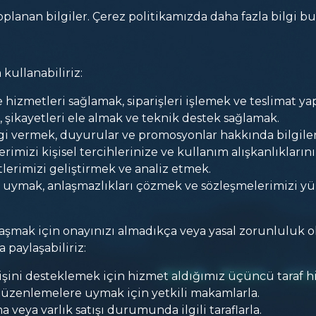
oplanan bilgiler. Çerez politikamızda daha fazla bilgi bul
 kullanabiliriz:
 hizmetleri sağlamak, siparişleri işlemek ve teslimat y
, şikayetleri ele almak ve teknik destek sağlamak.
gi vermek, duyurular ve promosyonlar hakkında bilgil
imizi kişisel tercihlerinize ve kullanım alışkanlıkların
lerimizi geliştirmek ve analiz etmek.
re uymak, anlaşmazlıkları çözmek ve sözleşmelerimizi y
aylaşmak için onayınızı almadıkça veya yasal zorunluluk
 paylaşabiliriz:
şini desteklemek için hizmet aldığımız üçüncü taraf hiz
düzenlemelere uymak için yetkili makamlarla.
 veya varlık satışı durumunda ilgili taraflarla.