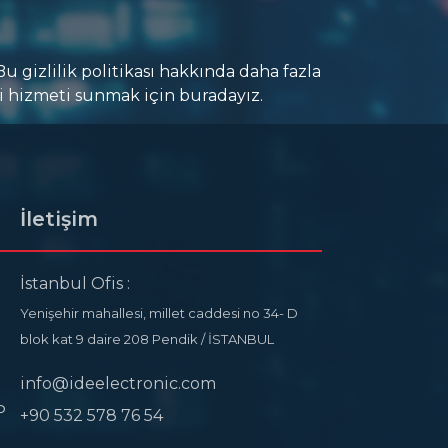
Bu gizlilik politikası hakkında daha fazla
i hizmeti sunmak için buradayız.
İletişim
İstanbul Ofis :
Yenişehir mahallesi, millet caddesi no 34- D
blok kat 9 daire 208 Pendik / İSTANBUL
info@ideelectronic.com
P
+90 532 578 76 54