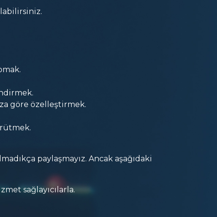
abilirsiniz.
apmak.
endirmek.
ıza göre özelleştirmek.
ürütmek.
 olmadıkça paylaşmayız. Ancak aşağıdaki
met sağlayıcılarla.