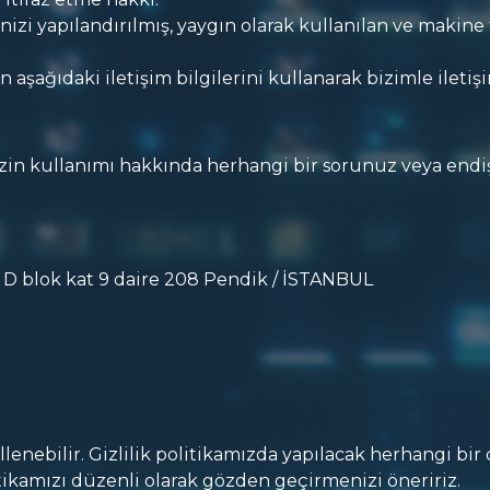
rinizi yapılandırılmış, yaygın olarak kullanılan ve makin
n aşağıdaki iletişim bilgilerini kullanarak bizimle iletiş
inizin kullanımı hakkında herhangi bir sorunuz veya endiş
- D blok kat 9 daire 208 Pendik / İSTANBUL
lenebilir. Gizlilik politikamızda yapılacak herhangi bir
itikamızı düzenli olarak gözden geçirmenizi öneririz.