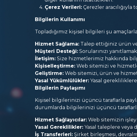
Çerez Verileri:
Çerezler aracılığıyla t
Bilgilerin Kullanımı
Topladığımız kişisel bilgileri şu amaçlarla
Hizmet Sağlama:
Talep ettiğiniz ürün ve
Müşteri Desteği:
Sorularınızı yanıtlamak
İletişim:
Size hizmetlerimiz hakkında bil
Kişiselleştirme:
Web sitemizi ve hizmetler
Geliştirme:
Web sitemizi, ürün ve hizmet
Yasal Yükümlülükler:
Yasal gereklilikle
Bilgilerin Paylaşımı
Kişisel bilgilerinizi üçüncü taraflarla p
durumlarda bilgilerinizi üçüncü taraflarla
Hizmet Sağlayıcılar:
Web sitemizin işleyi
Yasal Gereklilikler:
Yasal taleplere veya 
İş Transferleri:
Şirket birleşmesi, devralma