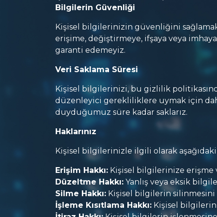
Bilgilerin Güvenliği
Kişisel bilgilerinizin güvenliğini sağlama
erişime, değiştirmeye, ifşaya veya imhay
garanti edemeyiz.
Veri Saklama Süresi
Kişisel bilgilerinizi, bu gizlilik politika
düzenleyici gerekliliklere uymak için da
duyduğumuz süre kadar saklarız.
Haklarınız
Kişisel bilgilerinizle ilgili olarak aşağıdak
Erişim Hakkı:
Kişisel bilgilerinize erişme
Düzeltme Hakkı:
Yanlış veya eksik bilgil
Silme Hakkı:
Kişisel bilgilerin silinmesini
İşleme Kısıtlama Hakkı:
Kişisel bilgileri
İtiraz Hakkı:
Kişisel bilgilerin işlenmesine