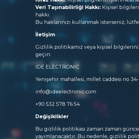
Veri Taşınabilirliği Hakkı:
Kişisel bilgile
hakkı.
Bu haklarınızı kullanmak isterseniz, lütfe
İletişim
Gizlilik politikamız veya kişisel bilgiler
geçin:
IDE ELECTRONIC
Yenişehir mahallesi, millet caddesi no 34
info@ideelectronic.com
+90 532 578 76 54
Değişiklikler
Bu gizlilik politikası zaman zaman güncel
yayımlanacaktır. Bu nedenle, gizlilik pol