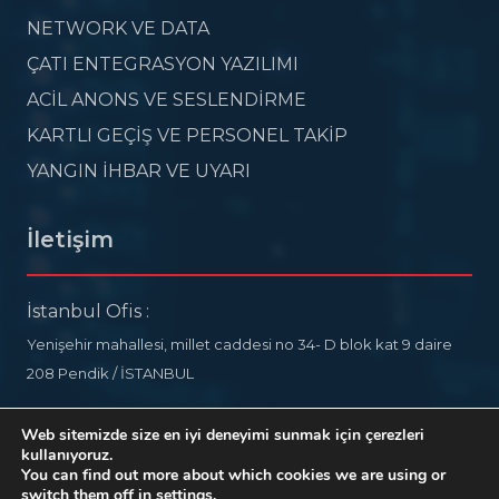
NETWORK VE DATA
ÇATI ENTEGRASYON YAZILIMI
ACİL ANONS VE SESLENDİRME
KARTLI GEÇİŞ VE PERSONEL TAKİP
YANGIN İHBAR VE UYARI
İletişim
İstanbul Ofis :
Yenişehir mahallesi, millet caddesi no 34- D blok kat 9 daire
208 Pendik / İSTANBUL
info@ideelectronic.com
Web sitemizde size en iyi deneyimi sunmak için çerezleri
kullanıyoruz.
+90 532 578 76 54
You can find out more about which cookies we are using or
switch them off in
settings
.