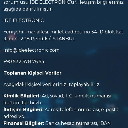
sorumlusu IDE ELECTRONIC’tir. İletişim bilgilerimiz
aşağıda belirtilmiştir:
IDE ELECTRONIC
Yenişehir mahallesi, millet caddesi no 34- D blok kat
9 daire 208 Pendik / İSTANBUL
info@ideelectronic.com
+90 532 578 76 54
Toplanan Kişisel Veriler
Aşağıdaki kişisel verilerinizi toplayabiliriz:
Kimlik Bilgileri:
Ad, soyad, T.C. kimlik numarası,
doğum tarihi vb.
İletişim Bilgileri:
Adres, telefon numarası, e-posta
adresi vb.
Finansal Bilgiler:
Banka hesap numarası, IBAN