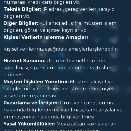
numarası, kredi kartı bilgileri vb.
Teknik Bilgiler:
IP adresi, çerez verileri, tarayıcı
bilgileri vb.
Diğer Bilgiler:
Kullanıcı adı, şifre, müşteri işlem
bilgileri, görsel ve işitsel kayıtlar vb.
Kişisel Verilerin İşlenme Amaçları
Kişisel verileriniz aşağıdaki amaçlarla işlenebilir:
Hizmet Sunumu:
Ürün ve hizmetlerimizin
sunulması, siparişlerinizin işlenmesi ve teslim
edilmesi.
Müşteri İlişkileri Yönetimi:
Müşteri şikayet ve
taleplerinin yönetilmesi, müşteri memnuniyeti
anketlerinin yapılması.
Pazarlama ve İletişim:
Ürün ve hizmetlerimiz
hakkında bilgilendirme yapılması, kampanyalar ve
promosyonlar hakkında bilgi verilmesi.
Yasal Yükümlülükler:
Mevzuattan kaynaklanan
yasal yükümlülüklerin yerine getirilmesi.