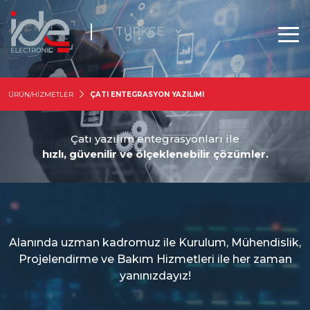
ÜRÜN/HİZMETLER
ÇATI ENTEGRASYON YAZILIMI
Çatı yazılım entegrasyonları ile
hızlı, güvenilir ve ölçeklenebilir çözümler.
Alanında uzman kadromuz ile Kurulum, Mühendislik,
Projelendirme ve Bakım Hizmetleri ile her zaman
yanınızdayız!