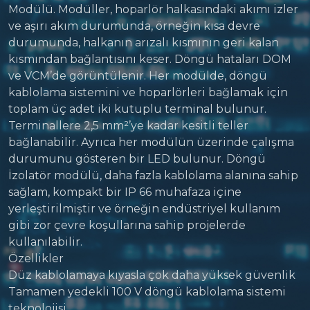
Modülü. Modüller, hoparlör halkasındaki akımı izler
ve aşırı akım durumunda, örneğin kısa devre
durumunda, halkanın arızalı kısmının geri kalan
kısmından bağlantısını keser. Döngü hataları DOM
ve VCM’de görüntülenir. Her modülde, döngü
kablolama sistemini ve hoparlörleri bağlamak için
toplam üç adet iki kutuplu terminal bulunur.
Terminallere 2,5 mm²’ye kadar kesitli teller
bağlanabilir. Ayrıca her modülün üzerinde çalışma
durumunu gösteren bir LED bulunur. Döngü
İzolatör modülü, daha fazla kablolama alanına sahip
sağlam, kompakt bir IP 66 muhafaza içine
yerleştirilmiştir ve örneğin endüstriyel kullanım
gibi zor çevre koşullarına sahip projelerde
kullanılabilir.
Özellikler
Düz kablolamaya kıyasla çok daha yüksek güvenlik
Tamamen yedekli 100 V döngü kablolama sistemi
teknolojisi