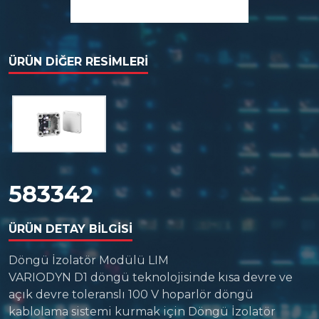
ÜRÜN DIĞER RESIMLERI
583342
ÜRÜN DETAY BILGISI
Döngü İzolatör Modülü LIM
VARIODYN D1 döngü teknolojisinde kısa devre ve
açık devre toleranslı 100 V hoparlör döngü
kablolama sistemi kurmak için Döngü İzolatör