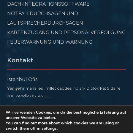
DACH-INTEGRATIONSSOFTWARE
NOTFALLDURCHSAGEN UND
LAUTSPRECHERDURCHSAGEN
KARTENZUGANG UND PERSONALVERFOLGUNG
FEUERWARNUNG UND WARNUNG
Kontakt
İstanbul Ofis :
Yenişehir mahallesi, millet caddesi no 34- D blok kat 9 daire
208 Pendik / İSTANBUL
info@ideelectronic.com
Wir verwenden Cookies, um dir die bestmögliche Erfahrung auf
unserer Website zu bieten.
+90 532 578 76 54
You can find out more about which cookies we are using or
switch them off in
settings
.
Copyright © IDE ELECTRONIC
2026