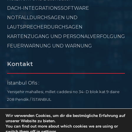
DACH-INTEGRATIONSSOFTWARE
NOTFALLDURCHSAGEN UND
LAUTSPRECHERDURCHSAGEN
KARTENZUGANG UND PERSONALVERFOLGUNG
FEUERWARNUNG UND WARNUNG
Kontakt
İstanbul Ofis :
Yenişehir mahallesi, millet caddesi no 34- D blok kat 9 daire
208 Pendik / İSTANBUL
info@ideelectronic.com
Wir verwenden Cookies, um dir die bestmögliche Erfahrung auf
unserer Website zu bieten.
+90 532 578 76 54
You can find out more about which cookies we are using or
switch them off in
settings
.