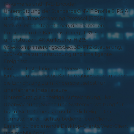
IP-Kameras und HVE-Encoder
Unterstützung der Standards ONVIF Profile S, PSIA
und Real Time Streaming Protocol (RTSP)
Native Geräteintegrationen, die die neuen
Funktionen der Kameras der equIP®-Serie
unterstützen: 4K-Auflösung, H.265-
Videokomprimierungscodec, 3D-PTZ-Steuerung,
360°-Kameraunterstützung und intelligente
Ereignisse
Einfache Installation und Verwendung
Einfache und logische Konfigurationsseiten machen
die Einrichtung zum Kinderspiel, selbst für
unerfahrene Installateure
Unterstützt gleichzeitige Aufzeichnung, Live-
Überwachung, Suche und Systemverwaltung für
bis zu 64 IP-Kameras, einschließlich High-Definition-
Formate, mit einfach zu bedienenden Clients
Einfach zu bedienende Desktop-Clients, Web-Client
und mobile Apps