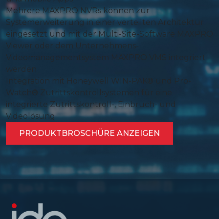
Mehrere MAXPRO NVRs können zur
Systemerweiterung in einer verteilten Architektur
eingesetzt und mit der Multi-Site-Software MAXPRO
Viewer oder dem Unternehmens-
Videomanagementsystem MAXPRO VMS integriert
werden
Integration mit Honeywell WIN-PAK® und Pro-
Watch® Zutrittskontrollsystemen für eine
integrierte Zutrittskontroll-, Einbruch- und
Videolösung
PRODUKTBROSCHÜRE ANZEIGEN