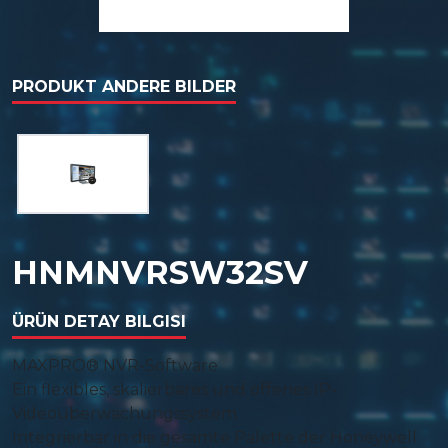
PRODUKT ANDERE BILDER
HNMNVRSW32SV
ÜRÜN DETAY BILGISI
MAXPRO® NVR-Software
Ein flexibles, skalierbares und offenes IP-
Videoüberwachungssystem
Integrierbar in die gesamte Palette der Honeywell