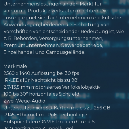
Unternehmenslösungen an den Markt für
konforme Produkte verkaufen möchten. Die
Lösung eignet sich für Unternehmen und kritische
Anwendungen, bei denen die Einhaltung von
Vorschriften von entscheidender Bedeutung ist, wie
z. B. Behörden, Versorgungsunternehmen,
Premiumunternehmen, Gewerbebetriebe,
Einzelhandel und Campusgelände.
Merkmale
2560 x 1440 Auflösung bei 30 fps
IR-LEDs für Nachtsicht bis zu 98′
2,7-13,5 mm motorisiertes Varifokalobjektiv
100 bis 30° horizontales Sichtfeld
Zwei-Wege-Audio
Unterstützt microSD-Karten mit bis zu 256 GB
RJ45-Ethernet mit PoE-Technologie
Entspricht den ONVIF-Profilen G und S
IK10-zertifizierte Kuppelkugel