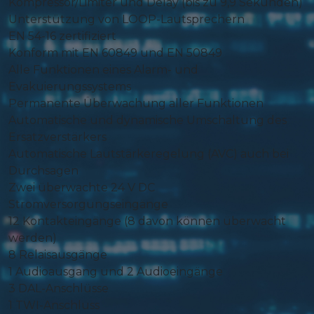
Kompressor/Limiter und Delay (bis zu 9,9 Sekunden)
Unterstützung von LOOP-Lautsprechern
EN 54-16 zertifiziert
Konform mit EN 60849 und EN 50849
Alle Funktionen eines Alarm- und
Evakuierungssystems
Permanente Überwachung aller Funktionen
Automatische und dynamische Umschaltung des
Ersatzverstärkers
Automatische Lautstärkeregelung (AVC) auch bei
Durchsagen
Zwei überwachte 24 V DC
Stromversorgungseingänge
12 Kontakteingänge (8 davon können überwacht
werden)
8 Relaisausgänge
1 Audioausgang und 2 Audioeingänge
3 DAL-Anschlüsse
1 TWI-Anschluss